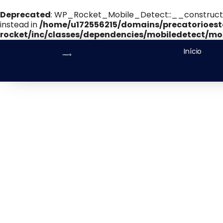
Deprecated
: WP_Rocket_Mobile_Detect::__construct(): 
instead in
/home/u172556215/domains/precatorioest
rocket/inc/classes/dependencies/mobiledetect/mob
Início