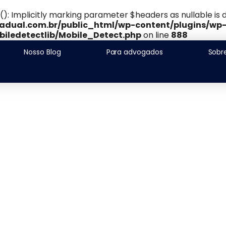
Implicitly marking parameter $headers as nullable is de
adual.com.br/public_html/wp-content/plugins/wp
iledetectlib/Mobile_Detect.php
on line
888
Nosso Blog
Para advogados
Sobr