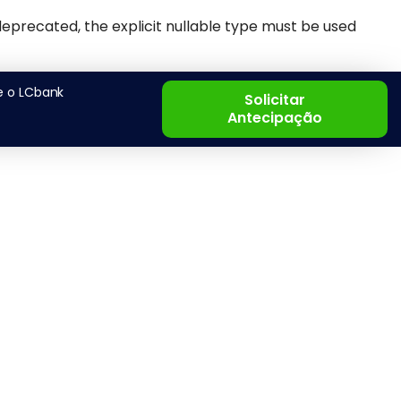
precated, the explicit nullable type must be used
-
e o LCbank
Solicitar
Antecipação