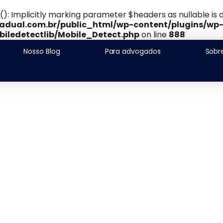
Implicitly marking parameter $headers as nullable is de
adual.com.br/public_html/wp-content/plugins/wp
iledetectlib/Mobile_Detect.php
on line
888
Nosso Blog
Para advogados
Sobr