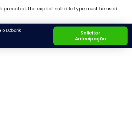
precated, the explicit nullable type must be used
-
e o LCbank
Solicitar
Antecipação