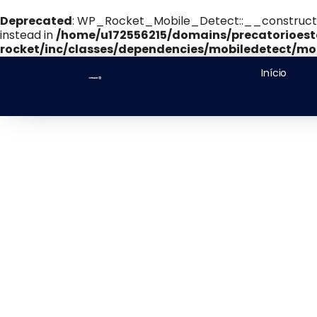
Deprecated
: WP_Rocket_Mobile_Detect::__construct(): 
instead in
/home/u172556215/domains/precatorioest
rocket/inc/classes/dependencies/mobiledetect/mob
Início